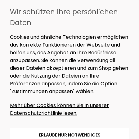
Wir schützen Ihre persönlichen
INFORMATIONEN
Daten
NEWSLETTER
Cookies und ähnliche Technologien ermöglichen
Nur das Wesentliche. Kein Spam – nur spannende
das korrekte Funktionieren der Webseite und
Inhalte, Werkstatt-News und exklusive Angebote.
helfen uns, das Angebot an Ihre Bedürfnisse
anzupassen. Sie können die Verwendung all
dieser Dateien akzeptieren und zum Shop gehen
oder die Nutzung der Dateien an Ihre
MELDE MICH AN!
Präferenzen anpassen, indem Sie die Option
"Zustimmungen anpassen" wählen.
FOLGE UNS
Mehr über Cookies können Sie in unserer
Datenschutzrichtlinie lesen.
ERLAUBE NUR NOTWENDIGES