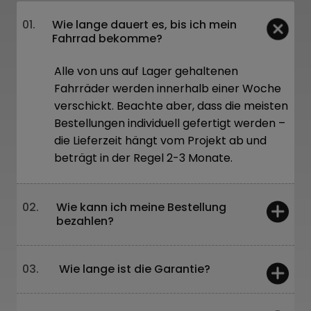
01.
Wie lange dauert es, bis ich mein
Fahrrad bekomme?
Alle von uns auf Lager gehaltenen
Fahrräder werden innerhalb einer Woche
verschickt. Beachte aber, dass die meisten
Bestellungen individuell gefertigt werden –
die Lieferzeit hängt vom Projekt ab und
beträgt in der Regel 2-3 Monate.
02.
Wie kann ich meine Bestellung
bezahlen?
Vor Ort – Karte oder Barzahlung
Online – Überweisung oder über unsere
03.
Wie lange ist die Garantie?
Website
Leasing und 0%-Raten sind ebenfalls
5 Jahre – für Rahmen und Gabeln
möglich