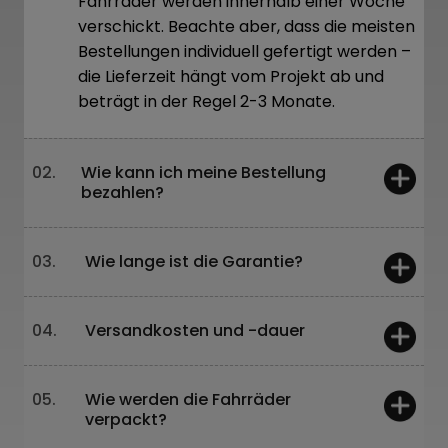
Fahrräder werden innerhalb einer Woche
verschickt. Beachte aber, dass die meisten
Bestellungen individuell gefertigt werden –
die Lieferzeit hängt vom Projekt ab und
beträgt in der Regel 2-3 Monate.
02.
Wie kann ich meine Bestellung
bezahlen?
Vor Ort – Karte oder Barzahlung
Online – Überweisung oder über unsere
03.
Wie lange ist die Garantie?
Website
Leasing und 0%-Raten sind ebenfalls
5 Jahre – für Rahmen und Gabeln
möglich
2 Jahre – für restliche Komponenten
04.
Versandkosten und -dauer
Wir arbeiten mit sicheren und bewährten
Unsere Fahrräder werden gründlich in
Polen: 150 PLN, 1–2 Werktage
Zahlungsanbietern, und du erhältst sofort
jedem Fertigungsschritt getestet:
EU: 280–400 PLN / 60–100 €, 3–5
05.
Wie werden die Fahrräder
eine Zahlungsbestätigung.
Werktage
Rahmen- und Gabeldesign,
verpackt?
Außerhalb der EU: Kontaktiere uns, um
Werksabnahme, Lackierung, Montage und