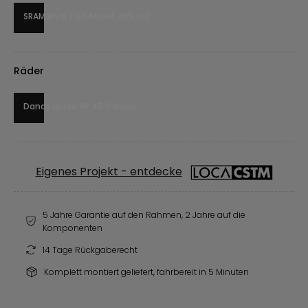
SRAM Rival / GX Mullet AXS 1x12
Räder
Dandy Horse AR 45 Carbon
Eigenes Projekt - entdecke
5 Jahre Garantie auf den Rahmen, 2 Jahre auf die
Komponenten
14 Tage Rückgaberecht
Komplett montiert geliefert, fahrbereit in 5 Minuten