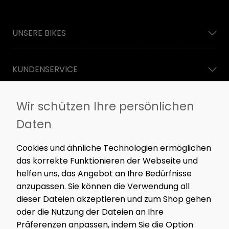
UNSERE BIKES
KUNDENSERVICE
Wir schützen Ihre persönlichen
INFORMATIONEN
Daten
NEWSLETTER
Cookies und ähnliche Technologien ermöglichen
Nur das Wesentliche. Kein Spam – nur spannende
das korrekte Funktionieren der Webseite und
Inhalte, Werkstatt-News und exklusive Angebote.
helfen uns, das Angebot an Ihre Bedürfnisse
anzupassen. Sie können die Verwendung all
dieser Dateien akzeptieren und zum Shop gehen
oder die Nutzung der Dateien an Ihre
MELDE MICH AN!
Präferenzen anpassen, indem Sie die Option