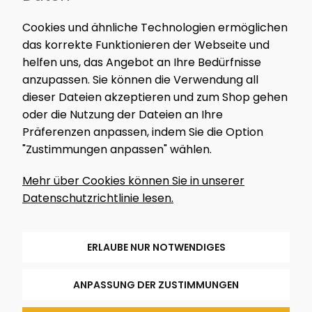
NEWSLETTER
Cookies und ähnliche Technologien ermöglichen
Nur das Wesentliche. Kein Spam – nur spannende
das korrekte Funktionieren der Webseite und
Inhalte, Werkstatt-News und exklusive Angebote.
helfen uns, das Angebot an Ihre Bedürfnisse
anzupassen. Sie können die Verwendung all
dieser Dateien akzeptieren und zum Shop gehen
oder die Nutzung der Dateien an Ihre
MELDE MICH AN!
Präferenzen anpassen, indem Sie die Option
"Zustimmungen anpassen" wählen.
FOLGE UNS
Mehr über Cookies können Sie in unserer
Datenschutzrichtlinie lesen.
ERLAUBE NUR NOTWENDIGES
ANPASSUNG DER ZUSTIMMUNGEN
© 2025 LOCA BIKES
All rights reserved
Datenschutzerklärung