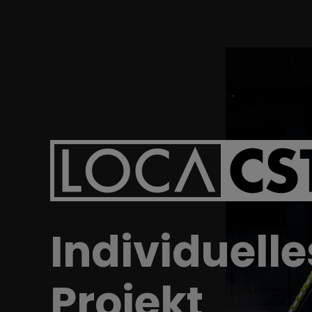
Tool, VAR, Unior, Wera, Shimano, S
Wir möchten auf jedes Fahrrad stolz
können.
Individuelle
Projekt