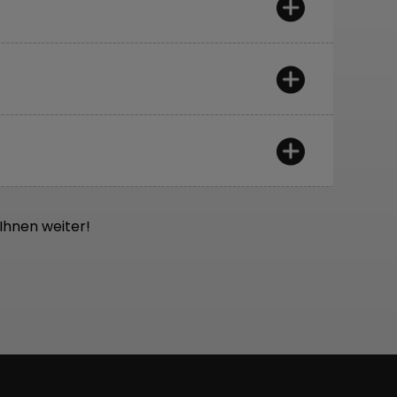
exakt zu wiederzugeben.
tet.
hältst, und anschließend bauen wir dein
rüfen.
r bescheid.
t einer einfachen Leitfrage:
Würden wir sie
 Ihnen weiter!
Die Rahmen erfüllen die europäischen ISO-
 Labor, EFBE, nach noch strengeren
itätskontrolle nach dem Lackieren sowie
rehmomentschlüsseln einer der besten
euge renommierter Hersteller wie Park