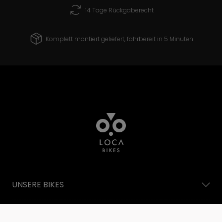
14 Tage Rückgaberecht
Komplett montiert geliefert, fahrbereit in 5 Minuten
UNSERE BIKES
KUNDENSERVICE