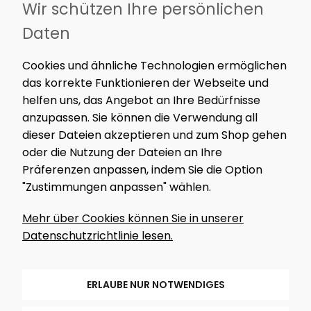
Wir schützen Ihre persönlichen
Daten
INFORMATIONEN
Cookies und ähnliche Technologien ermöglichen
das korrekte Funktionieren der Webseite und
NEWSLETTER
helfen uns, das Angebot an Ihre Bedürfnisse
anzupassen. Sie können die Verwendung all
Nur das Wesentliche. Kein Spam – nur spannende
dieser Dateien akzeptieren und zum Shop gehen
Inhalte, Werkstatt-News und exklusive Angebote.
oder die Nutzung der Dateien an Ihre
Präferenzen anpassen, indem Sie die Option
"Zustimmungen anpassen" wählen.
MELDE MICH AN!
Mehr über Cookies können Sie in unserer
Datenschutzrichtlinie lesen.
FOLGE UNS
ERLAUBE NUR NOTWENDIGES